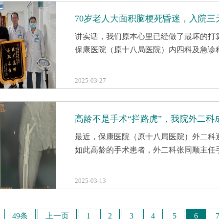
70岁老人大面积脑梗死昏迷，入院三
讲实话，我们原本心里已经做了最坏的打
保康医院（原十八局医院）内四科及急诊
2025-03-27
高龄不是手术“拦路虎”，我院外二科
最近，保康医院（原十八局医院）外二科
如此高龄的手术患者，外二科张同顺主任
2025-03-13
49条
上一页
1
2
3
4
5
6