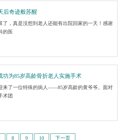
天后奇迹般苏醒
算了，真是没想到老人还能有出院回家的一天！感谢
科的医
成功为85岁高龄骨折老人实施手术
迎来了一位特殊的病人——85岁高龄的黄爷爷。面对
手术团
7
8
9
10
下一页