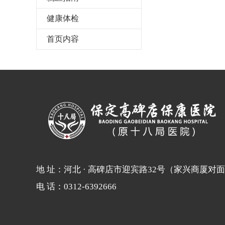
健康体检
首页内容
地 址：河北 · 高碑店市迎宾路32号（家兴商厦对
电 话：0312-6392666