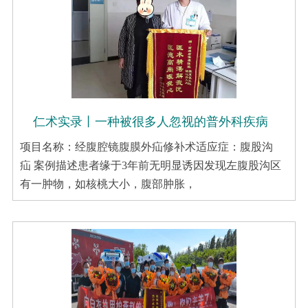
仁术实录丨一种被很多人忽视的普外科疾病
项目名称：经腹腔镜腹膜外疝修补术适应症：腹股沟
疝 案例描述患者缘于3年前无明显诱因发现左腹股沟区
有一肿物，如核桃大小，腹部肿胀，