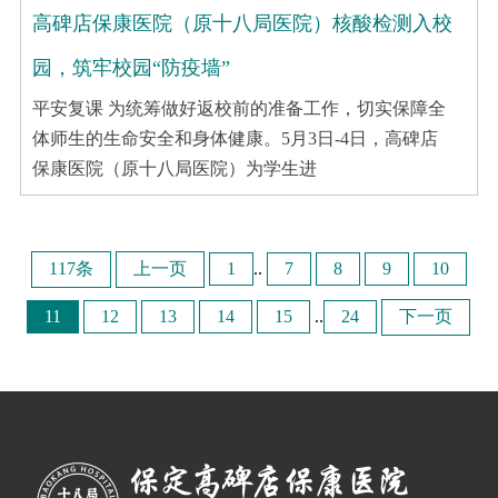
高碑店保康医院（原十八局医院）核酸检测入校
园，筑牢校园“防疫墙”
平安复课 为统筹做好返校前的准备工作，切实保障全
体师生的生命安全和身体健康。5月3日-4日，高碑店
保康医院（原十八局医院）为学生进
117条
上一页
1
..
7
8
9
10
11
12
13
14
15
..
24
下一页