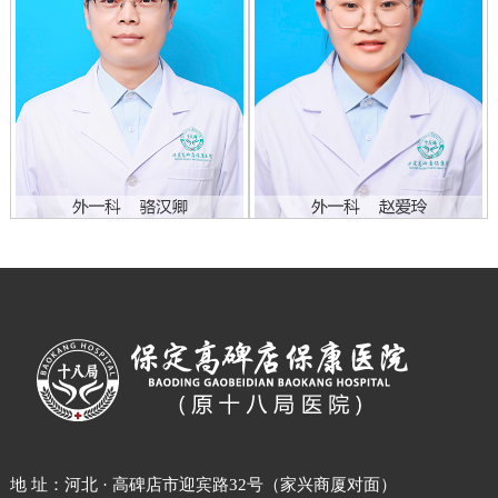
地 址：河北 · 高碑店市迎宾路32号（家兴商厦对面）